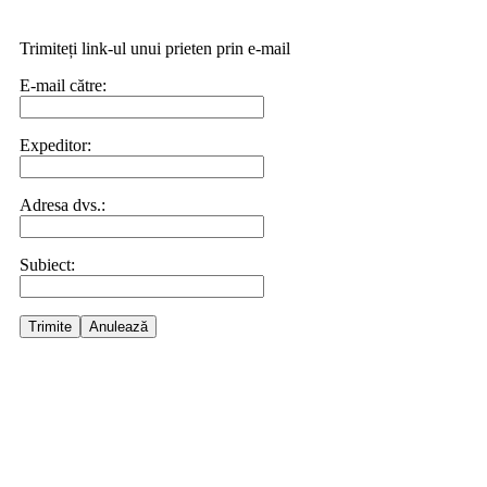
Trimiteți link-ul unui prieten prin e-mail
E-mail către:
Expeditor:
Adresa dvs.:
Subiect:
Trimite
Anulează