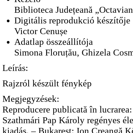
Biblioteca Județeană „Octavia
Digitális reprodukció készítője
Victor Cenușe
Adatlap összeállítója
Simona Floruțău, Ghizela Cos
Leírás:
Rajzról készült fénykép
Megjegyzések:
Reproducere publicată în lucrarea:
Szathmári Pap Károly regényes él
kiadás. – Bukarest: Ion Creangă 