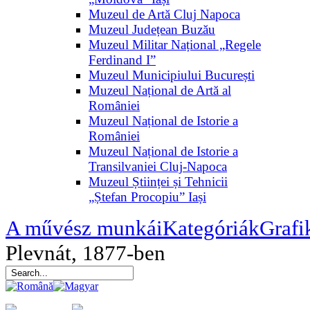
Muzeul de Artă Cluj Napoca
Muzeul Județean Buzău
Muzeul Militar Național „Regele
Ferdinand I”
Muzeul Municipiului București
Muzeul Național de Artă al
României
Muzeul Național de Istorie a
României
Muzeul Național de Istorie a
Transilvaniei Cluj-Napoca
Muzeul Științei și Tehnicii
„Ștefan Procopiu” Iași
A művész munkái
Kategóriák
Grafi
Plevnát, 1877-ben