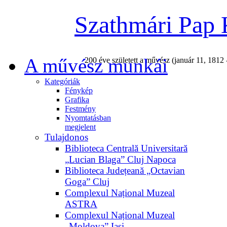
Szathmári Pap 
A művész munkái
200 éve született a művész (január 11, 1812 
Kategóriák
Fénykép
Grafika
Festmény
Nyomtatásban
megjelent
Tulajdonos
Biblioteca Centrală Universitară
„Lucian Blaga” Cluj Napoca
Biblioteca Județeană „Octavian
Goga” Cluj
Complexul Național Muzeal
ASTRA
Complexul Național Muzeal
„Moldova” Iași