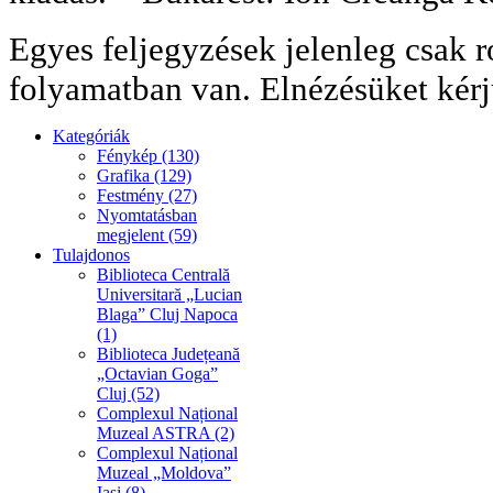
Egyes feljegyzések jelenleg csak r
folyamatban van. Elnézésüket kérj
Kategóriák
Fénykép (130)
Grafika (129)
Festmény (27)
Nyomtatásban
megjelent (59)
Tulajdonos
Biblioteca Centrală
Universitară „Lucian
Blaga” Cluj Napoca
(1)
Biblioteca Județeană
„Octavian Goga”
Cluj (52)
Complexul Național
Muzeal ASTRA (2)
Complexul Național
Muzeal „Moldova”
Iași (8)