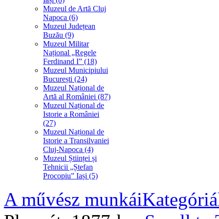
Muzeul de Artă Cluj
Napoca (6)
Muzeul Județean
Buzău (9)
Muzeul Militar
Național „Regele
Ferdinand I” (18)
Muzeul Municipiului
București (24)
Muzeul Național de
Artă al României (87)
Muzeul Național de
Istorie a României
(27)
Muzeul Național de
Istorie a Transilvaniei
Cluj-Napoca (4)
Muzeul Științei și
Tehnicii „Ștefan
Procopiu” Iași (5)
A művész munkái
Kategóriá