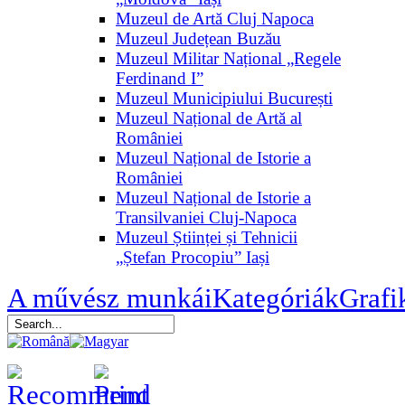
Muzeul de Artă Cluj Napoca
Muzeul Județean Buzău
Muzeul Militar Național „Regele
Ferdinand I”
Muzeul Municipiului București
Muzeul Național de Artă al
României
Muzeul Național de Istorie a
României
Muzeul Național de Istorie a
Transilvaniei Cluj-Napoca
Muzeul Științei și Tehnicii
„Ștefan Procopiu” Iași
A művész munkái
Kategóriák
Grafi