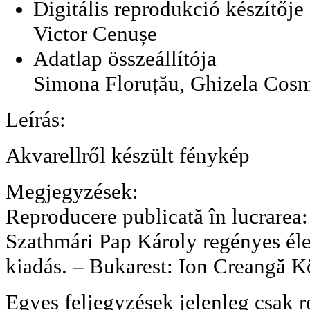
Digitális reprodukció készítője
Victor Cenușe
Adatlap összeállítója
Simona Floruțău, Ghizela Cos
Leírás:
Akvarellről készült fénykép
Megjegyzések:
Reproducere publicată în lucrarea:
Szathmári Pap Károly regényes él
kiadás. – Bukarest: Ion Creangă 
Egyes feljegyzések jelenleg csak r