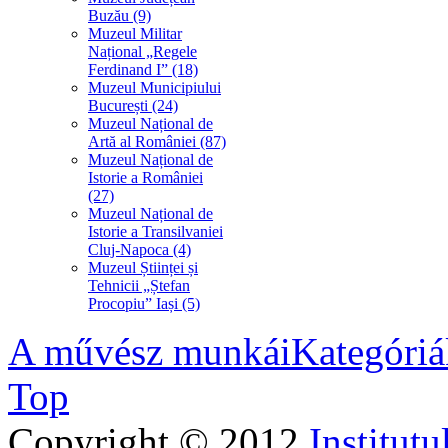
Buzău (9)
Muzeul Militar
Național „Regele
Ferdinand I” (18)
Muzeul Municipiului
București (24)
Muzeul Național de
Artă al României (87)
Muzeul Național de
Istorie a României
(27)
Muzeul Național de
Istorie a Transilvaniei
Cluj-Napoca (4)
Muzeul Științei și
Tehnicii „Ștefan
Procopiu” Iași (5)
A művész munkái
Kategóriá
Top
Copyright © 2012
Institutu