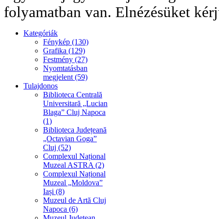
folyamatban van. Elnézésüket kérj
Kategóriák
Fénykép (130)
Grafika (129)
Festmény (27)
Nyomtatásban
megjelent (59)
Tulajdonos
Biblioteca Centrală
Universitară „Lucian
Blaga” Cluj Napoca
(1)
Biblioteca Județeană
„Octavian Goga”
Cluj (52)
Complexul Național
Muzeal ASTRA (2)
Complexul Național
Muzeal „Moldova”
Iași (8)
Muzeul de Artă Cluj
Napoca (6)
Muzeul Județean