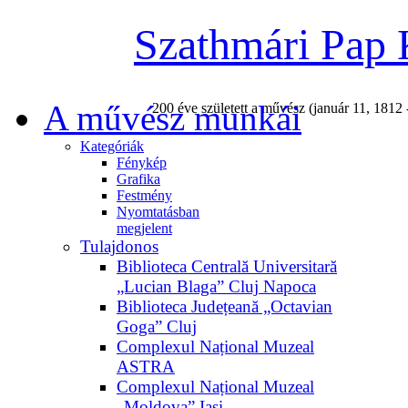
Szathmári Pap 
A művész munkái
200 éve született a művész (január 11, 1812 
Kategóriák
Fénykép
Grafika
Festmény
Nyomtatásban
megjelent
Tulajdonos
Biblioteca Centrală Universitară
„Lucian Blaga” Cluj Napoca
Biblioteca Județeană „Octavian
Goga” Cluj
Complexul Național Muzeal
ASTRA
Complexul Național Muzeal
„Moldova” Iași