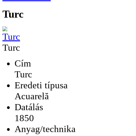
Turc
Turc
Cím
Turc
Eredeti típusa
Acuarelă
Datálás
1850
Anyag/technika