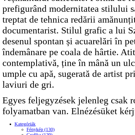
prefigurând modernitatea stilului s
treptat de tehnica redării amănunți
documentarist. Stilul grafic a lui 
desenul spontan și acuarelări în pe
îndemânare pe coala de hârtie. Ati
contemplativă, ține în mână un ulci
umple cu apă, sugerată de artist pr
laviuri de gri.
Egyes feljegyzések jelenleg csak r
folyamatban van. Elnézésüket kérj
Kategóriák
Fénykép (130)
Grafika (129)