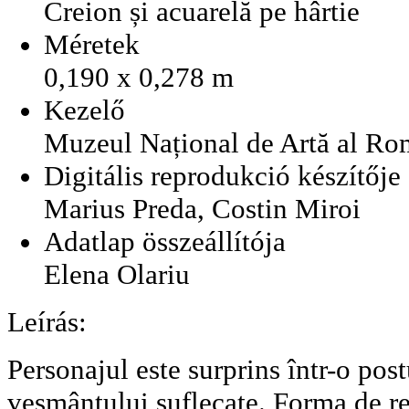
Creion și acuarelă pe hârtie
Méretek
0,190 x 0,278 m
Kezelő
Muzeul Național de Artă al Ro
Digitális reprodukció készítője
Marius Preda, Costin Miroi
Adatlap összeállítója
Elena Olariu
Leírás:
Personajul este surprins într-o pos
veșmântului suflecate. Forma de re