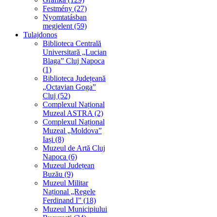
Festmény (27)
Nyomtatásban
megjelent (59)
Tulajdonos
Biblioteca Centrală
Universitară „Lucian
Blaga” Cluj Napoca
(1)
Biblioteca Județeană
„Octavian Goga”
Cluj (52)
Complexul Național
Muzeal ASTRA (2)
Complexul Național
Muzeal „Moldova”
Iași (8)
Muzeul de Artă Cluj
Napoca (6)
Muzeul Județean
Buzău (9)
Muzeul Militar
Național „Regele
Ferdinand I” (18)
Muzeul Municipiului