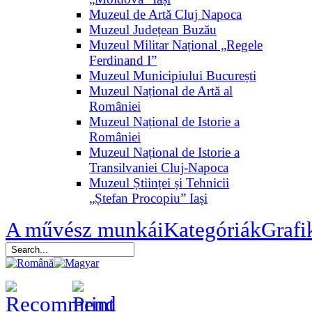
Muzeul de Artă Cluj Napoca
Muzeul Județean Buzău
Muzeul Militar Național „Regele
Ferdinand I”
Muzeul Municipiului București
Muzeul Național de Artă al
României
Muzeul Național de Istorie a
României
Muzeul Național de Istorie a
Transilvaniei Cluj-Napoca
Muzeul Științei și Tehnicii
„Ștefan Procopiu” Iași
A művész munkái
Kategóriák
Grafi