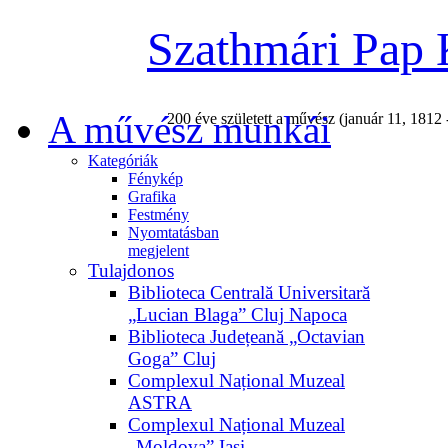
Szathmári Pap 
A művész munkái
200 éve született a művész (január 11, 1812 
Kategóriák
Fénykép
Grafika
Festmény
Nyomtatásban
megjelent
Tulajdonos
Biblioteca Centrală Universitară
„Lucian Blaga” Cluj Napoca
Biblioteca Județeană „Octavian
Goga” Cluj
Complexul Național Muzeal
ASTRA
Complexul Național Muzeal
„Moldova” Iași