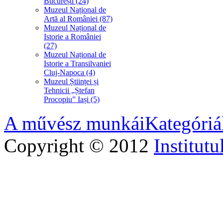
București (24)
Muzeul Național de
Artă al României (87)
Muzeul Național de
Istorie a României
(27)
Muzeul Național de
Istorie a Transilvaniei
Cluj-Napoca (4)
Muzeul Științei și
Tehnicii „Ștefan
Procopiu” Iași (5)
A művész munkái
Kategóriá
Copyright © 2012
Institutu