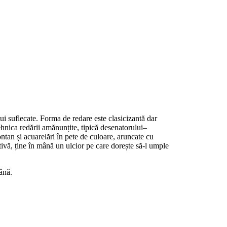
ui suflecate. Forma de redare este clasicizantă dar
ehnica redării amănunțite, tipică desenatorului–
ntan și acuarelări în pete de culoare, aruncate cu
ivă, ține în mână un ulcior pe care dorește să-l umple
ână.