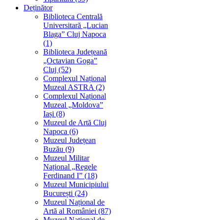
Deținător
Biblioteca Centrală
Universitară „Lucian
Blaga” Cluj Napoca
(1)
Biblioteca Județeană
„Octavian Goga”
Cluj (52)
Complexul Național
Muzeal ASTRA (2)
Complexul Național
Muzeal „Moldova”
Iași (8)
Muzeul de Artă Cluj
Napoca (6)
Muzeul Județean
Buzău (9)
Muzeul Militar
Național „Regele
Ferdinand I” (18)
Muzeul Municipiului
București (24)
Muzeul Național de
Artă al României (87)
Muzeul Național de