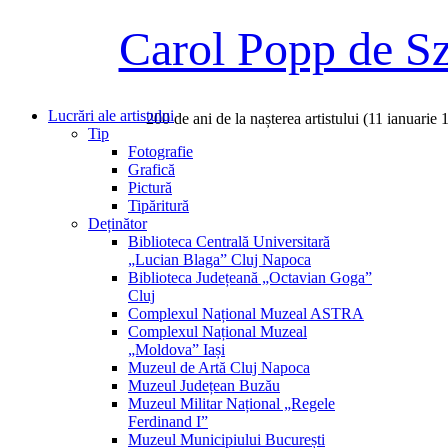
Carol Popp de S
Lucrări ale artistului
200 de ani de la nașterea artistului (11 ianuarie
Tip
Fotografie
Grafică
Pictură
Tipăritură
Deținător
Biblioteca Centrală Universitară
„Lucian Blaga” Cluj Napoca
Biblioteca Județeană „Octavian Goga”
Cluj
Complexul Național Muzeal ASTRA
Complexul Național Muzeal
„Moldova” Iași
Muzeul de Artă Cluj Napoca
Muzeul Județean Buzău
Muzeul Militar Național „Regele
Ferdinand I”
Muzeul Municipiului București