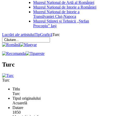
Muzeul Național de Artă al României
Muzeul Național de Istorie a României
Muzeul Național de Istorie a
Transilvaniei Cluj-Napoca
Muzeul Științei și Tehnicii „Ștefan
Procopiu” Iași
Lucrări ale artistului
Tip
Grafică
Turc
Turc
Turc
Titlu
Turc
Tipul originalului
Acuarelă
Datare
1850