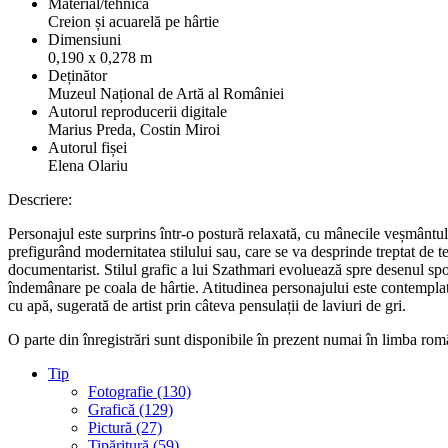
Material/tehnică
Creion și acuarelă pe hârtie
Dimensiuni
0,190 x 0,278 m
Deținător
Muzeul Național de Artă al României
Autorul reproducerii digitale
Marius Preda, Costin Miroi
Autorul fișei
Elena Olariu
Descriere:
Personajul este surprins într-o postură relaxată, cu mânecile veșmântul
prefigurând modernitatea stilului sau, care se va desprinde treptat de t
documentarist. Stilul grafic a lui Szathmari evoluează spre desenul spo
îndemânare pe coala de hârtie. Atitudinea personajului este contemplat
cu apă, sugerată de artist prin câteva pensulații de laviuri de gri.
O parte din înregistrări sunt disponibile în prezent numai în limba rom
Tip
Fotografie (130)
Grafică (129)
Pictură (27)
Tipăritură (59)