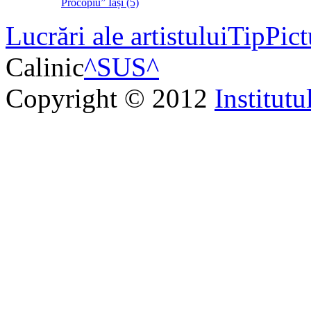
Procopiu” Iași (5)
Lucrări ale artistului
Tip
Pict
Calinic
^SUS^
Copyright © 2012
Institutu