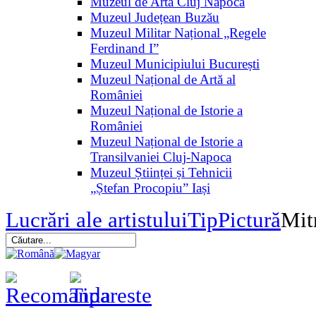
Muzeul de Artă Cluj Napoca
Muzeul Județean Buzău
Muzeul Militar Național „Regele
Ferdinand I”
Muzeul Municipiului București
Muzeul Național de Artă al
României
Muzeul Național de Istorie a
României
Muzeul Național de Istorie a
Transilvaniei Cluj-Napoca
Muzeul Științei și Tehnicii
„Ștefan Procopiu” Iași
Lucrări ale artistului
Tip
Pictură
Mit