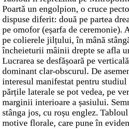
Poartă un engolpion, o cruce pector
dispuse diferit: două pe partea dre
pe omofor (eșarfa de ceremonie). An
pe colierele jilțului, în mână stângă
încheieturii mâinii drepte se afla u
Lucrarea se desfășoară pe verticală
dominant clar-obscurul. De asemene
interesul manifestat pentru studiul 
părțile laterale se pot vedea, pe ve
marginii interioare a șasiului. Semn
stânga jos, cu roșu englez. Tabloul 
motive florale, care pune în eviden