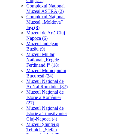
Cluj (52)
Complexul Național
Muzeal ASTRA (2)
Complexul Național
Muzeal „Moldova”
Iași (8)
Muzeul de Artă Cluj
Napoca (6)
Muzeul Județean
Buzău (9)
Muzeul Militar
Național „Regele
Ferdinand I” (18)
Muzeul Municipiului
București (24)
Muzeul Național de
Artă al României (87)
Muzeul Național de
Istorie a României
(27)
Muzeul Național de
Istorie a Transilvaniei
Cluj-Napoca (4)
Muzeul Științei și
Tehnicii „Ștefan