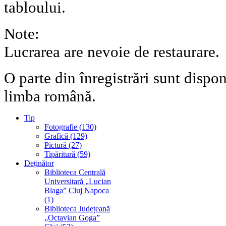
tabloului.
Note:
Lucrarea are nevoie de restaurare.
O parte din înregistrări sunt dispo
limba română.
Tip
Fotografie (130)
Grafică (129)
Pictură (27)
Tipăritură (59)
Deținător
Biblioteca Centrală
Universitară „Lucian
Blaga” Cluj Napoca
(1)
Biblioteca Județeană
„Octavian Goga”