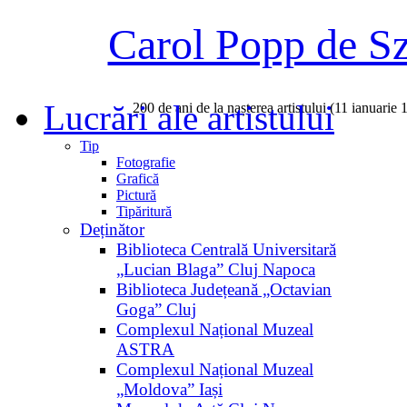
Carol Popp de S
Lucrări ale artistului
200 de ani de la nașterea artistului (11 ianuarie
Tip
Fotografie
Grafică
Pictură
Tipăritură
Deținător
Biblioteca Centrală Universitară
„Lucian Blaga” Cluj Napoca
Biblioteca Județeană „Octavian
Goga” Cluj
Complexul Național Muzeal
ASTRA
Complexul Național Muzeal
„Moldova” Iași