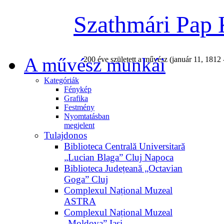
Szathmári Pap 
A művész munkái
200 éve született a művész (január 11, 1812 
Kategóriák
Fénykép
Grafika
Festmény
Nyomtatásban
megjelent
Tulajdonos
Biblioteca Centrală Universitară
„Lucian Blaga” Cluj Napoca
Biblioteca Județeană „Octavian
Goga” Cluj
Complexul Național Muzeal
ASTRA
Complexul Național Muzeal
„Moldova” Iași