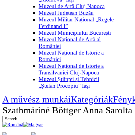
Muzeul de Artă Cluj Napoca
Muzeul Județean Buzău
Muzeul Militar Național „Regele
Ferdinand I”
Muzeul Municipiului București
Muzeul Național de Artă al
României
Muzeul Național de Istorie a
României
Muzeul Național de Istorie a
Transilvaniei Cluj-Napoca
Muzeul Științei și Tehnicii
„Ștefan Procopiu” Iași
A művész munkái
Kategóriák
Fény
Szathmáriné Böttger Anna Sarolta