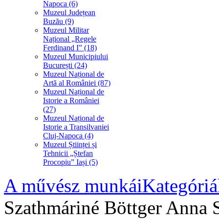
Napoca (6)
Muzeul Județean
Buzău (9)
Muzeul Militar
Național „Regele
Ferdinand I” (18)
Muzeul Municipiului
București (24)
Muzeul Național de
Artă al României (87)
Muzeul Național de
Istorie a României
(27)
Muzeul Național de
Istorie a Transilvaniei
Cluj-Napoca (4)
Muzeul Științei și
Tehnicii „Ștefan
Procopiu” Iași (5)
A művész munkái
Kategóriá
Szathmáriné Böttger Anna S