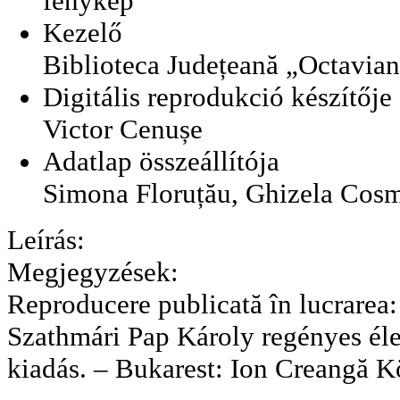
fénykép
Kezelő
Biblioteca Județeană „Octavia
Digitális reprodukció készítője
Victor Cenușe
Adatlap összeállítója
Simona Floruțău, Ghizela Cos
Leírás:
Megjegyzések:
Reproducere publicată în lucrarea:
Szathmári Pap Károly regényes él
kiadás. – Bukarest: Ion Creangă 