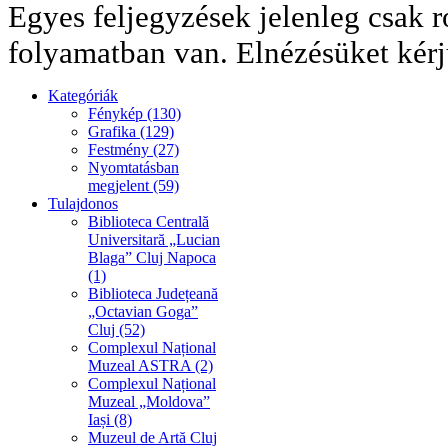
Egyes feljegyzések jelenleg csak r
folyamatban van. Elnézésüket kérj
Kategóriák
Fénykép (130)
Grafika (129)
Festmény (27)
Nyomtatásban
megjelent (59)
Tulajdonos
Biblioteca Centrală
Universitară „Lucian
Blaga” Cluj Napoca
(1)
Biblioteca Județeană
„Octavian Goga”
Cluj (52)
Complexul Național
Muzeal ASTRA (2)
Complexul Național
Muzeal „Moldova”
Iași (8)
Muzeul de Artă Cluj