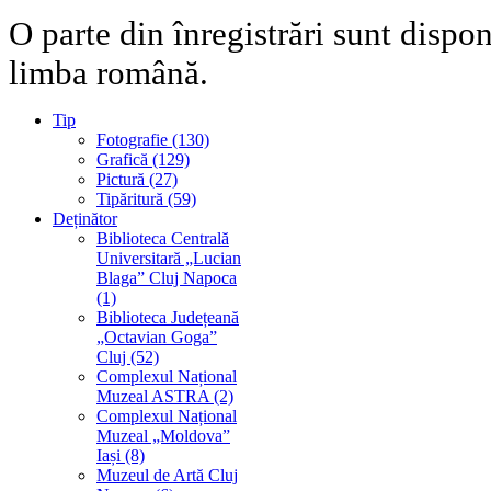
O parte din înregistrări sunt dispo
limba română.
Tip
Fotografie (130)
Grafică (129)
Pictură (27)
Tipăritură (59)
Deținător
Biblioteca Centrală
Universitară „Lucian
Blaga” Cluj Napoca
(1)
Biblioteca Județeană
„Octavian Goga”
Cluj (52)
Complexul Național
Muzeal ASTRA (2)
Complexul Național
Muzeal „Moldova”
Iași (8)
Muzeul de Artă Cluj