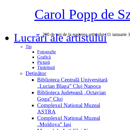
Carol Popp de S
Lucrări ale artistului
200 de ani de la nașterea artistului (11 ianuarie
Tip
Fotografie
Grafică
Pictură
Tipăritură
Deținător
Biblioteca Centrală Universitară
„Lucian Blaga” Cluj Napoca
Biblioteca Județeană „Octavian
Goga” Cluj
Complexul Național Muzeal
ASTRA
Complexul Național Muzeal
„Moldova” Iași