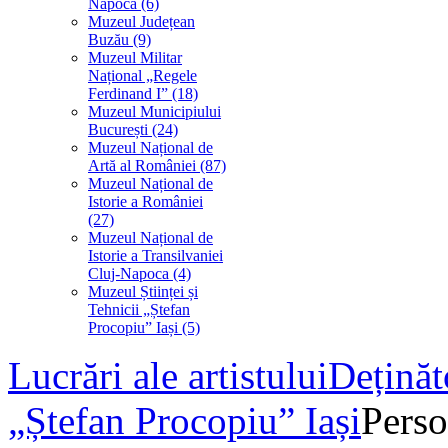
Napoca (6)
Muzeul Județean
Buzău (9)
Muzeul Militar
Național „Regele
Ferdinand I” (18)
Muzeul Municipiului
București (24)
Muzeul Național de
Artă al României (87)
Muzeul Național de
Istorie a României
(27)
Muzeul Național de
Istorie a Transilvaniei
Cluj-Napoca (4)
Muzeul Științei și
Tehnicii „Ștefan
Procopiu” Iași (5)
Lucrări ale artistului
Deținăt
„Ștefan Procopiu” Iași
Perso