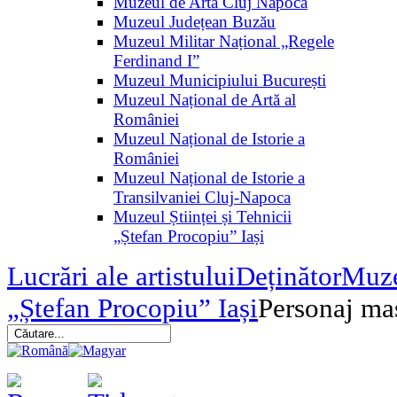
Muzeul de Artă Cluj Napoca
Muzeul Județean Buzău
Muzeul Militar Național „Regele
Ferdinand I”
Muzeul Municipiului București
Muzeul Național de Artă al
României
Muzeul Național de Istorie a
României
Muzeul Național de Istorie a
Transilvaniei Cluj-Napoca
Muzeul Științei și Tehnicii
„Ștefan Procopiu” Iași
Lucrări ale artistului
Deținător
Muzeu
„Ștefan Procopiu” Iași
Personaj ma