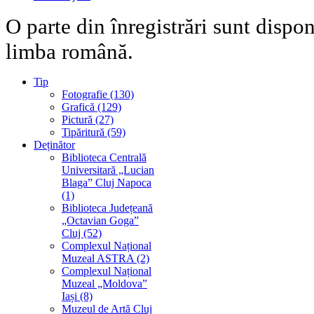
O parte din înregistrări sunt dispo
limba română.
Tip
Fotografie (130)
Grafică (129)
Pictură (27)
Tipăritură (59)
Deținător
Biblioteca Centrală
Universitară „Lucian
Blaga” Cluj Napoca
(1)
Biblioteca Județeană
„Octavian Goga”
Cluj (52)
Complexul Național
Muzeal ASTRA (2)
Complexul Național
Muzeal „Moldova”
Iași (8)
Muzeul de Artă Cluj