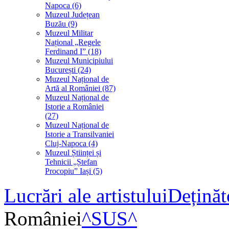
Napoca (6)
Muzeul Județean
Buzău (9)
Muzeul Militar
Național „Regele
Ferdinand I” (18)
Muzeul Municipiului
București (24)
Muzeul Național de
Artă al României (87)
Muzeul Național de
Istorie a României
(27)
Muzeul Național de
Istorie a Transilvaniei
Cluj-Napoca (4)
Muzeul Științei și
Tehnicii „Ștefan
Procopiu” Iași (5)
Lucrări ale artistului
Deținăt
României
^SUS^