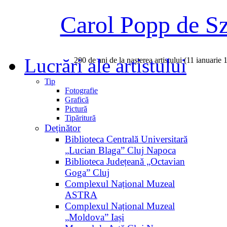
Carol Popp de S
Lucrări ale artistului
200 de ani de la nașterea artistului (11 ianuarie
Tip
Fotografie
Grafică
Pictură
Tipăritură
Deținător
Biblioteca Centrală Universitară
„Lucian Blaga” Cluj Napoca
Biblioteca Județeană „Octavian
Goga” Cluj
Complexul Național Muzeal
ASTRA
Complexul Național Muzeal
„Moldova” Iași