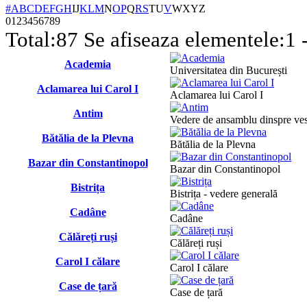
#
A
B
C
D
E
F
G
H
I
J
K
L
M
N
O
P
Q
R
S
T
U
V
W
X
Y
Z
0
1
2
3
4
5
6
7
8
9
Total:
87
Se afiseaza elementele:
1 
Academia
Universitatea din București
Aclamarea lui Carol I
Aclamarea lui Carol I
Antim
Vedere de ansamblu dinspre vest;
Bătălia de la Plevna
Bătălia de la Plevna
Bazar din Constantinopol
Bazar din Constantinopol
Bistrița
Bistrița - vedere generală
Cadâne
Cadâne
Călăreți ruși
Călăreți ruși
Carol I călare
Carol I călare
Case de țară
Case de țară