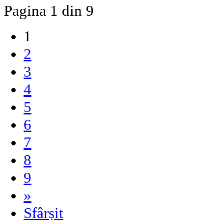
Pagina 1 din 9
1
2
3
4
5
6
7
8
9
»
Sfârșit