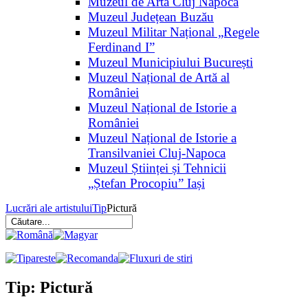
Muzeul de Artă Cluj Napoca
Muzeul Județean Buzău
Muzeul Militar Național „Regele
Ferdinand I”
Muzeul Municipiului București
Muzeul Național de Artă al
României
Muzeul Național de Istorie a
României
Muzeul Național de Istorie a
Transilvaniei Cluj-Napoca
Muzeul Științei și Tehnicii
„Ștefan Procopiu” Iași
Lucrări ale artistului
Tip
Pictură
Tip: Pictură