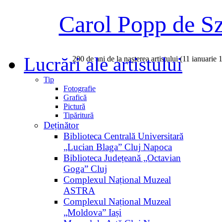
Carol Popp de S
Lucrări ale artistului
200 de ani de la nașterea artistului (11 ianuarie
Tip
Fotografie
Grafică
Pictură
Tipăritură
Deținător
Biblioteca Centrală Universitară
„Lucian Blaga” Cluj Napoca
Biblioteca Județeană „Octavian
Goga” Cluj
Complexul Național Muzeal
ASTRA
Complexul Național Muzeal
„Moldova” Iași