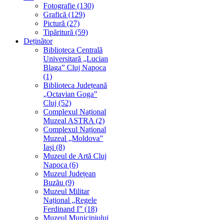
Fotografie (130)
Grafică (129)
Pictură (27)
Tipăritură (59)
Deținător
Biblioteca Centrală
Universitară „Lucian
Blaga” Cluj Napoca
(1)
Biblioteca Județeană
„Octavian Goga”
Cluj (52)
Complexul Național
Muzeal ASTRA (2)
Complexul Național
Muzeal „Moldova”
Iași (8)
Muzeul de Artă Cluj
Napoca (6)
Muzeul Județean
Buzău (9)
Muzeul Militar
Național „Regele
Ferdinand I” (18)
Muzeul Municipiului