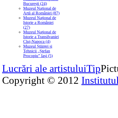
București (24)
Muzeul Național de
Artă al României (87)
Muzeul Național de
Istorie a României
(27)
Muzeul Național de
Istorie a Transilvaniei
Cluj-Napoca (4)
Muzeul Științei și
Tehnicii „Ștefan
Procopiu” Iași (5)
Lucrări ale artistului
Tip
Pict
Copyright © 2012
Institutu