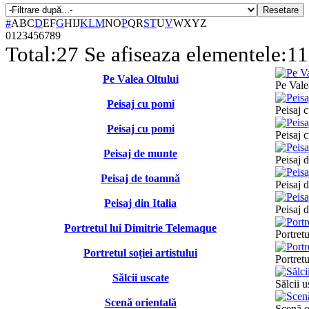
Resetare
#
A
B
C
D
E
F
G
H
I
J
K
L
M
N
O
P
Q
R
S
T
U
V
W
X
Y
Z
0
1
2
3
4
5
6
7
8
9
Total:
27
Se afiseaza elementele:
11
Pe Valea Oltului
Pe Vale
Peisaj cu pomi
Peisaj 
Peisaj cu pomi
Peisaj 
Peisaj de munte
Peisaj 
Peisaj de toamnă
Peisaj 
Peisaj din Italia
Peisaj d
Portretul lui Dimitrie Telemaque
Portret
Portretul soției artistului
Portretu
Sălcii uscate
Sălcii u
Scenă orientală
Scenă o