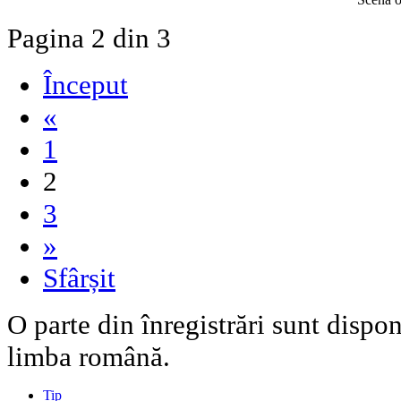
Pagina 2 din 3
Început
«
1
2
3
»
Sfârșit
O parte din înregistrări sunt dispo
limba română.
Tip