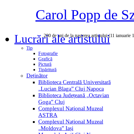
Carol Popp de S
Lucrări ale artistului
200 de ani de la nașterea artistului (11 ianuarie
Tip
Fotografie
Grafică
Pictură
Tipăritură
Deținător
Biblioteca Centrală Universitară
„Lucian Blaga” Cluj Napoca
Biblioteca Județeană „Octavian
Goga” Cluj
Complexul Național Muzeal
ASTRA
Complexul Național Muzeal
„Moldova” Iași