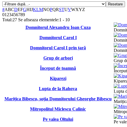
Resetare
#
A
B
C
D
E
F
G
H
I
J
K
L
M
N
O
P
Q
R
S
T
U
V
W
X
Y
Z
0
1
2
3
4
5
6
7
8
9
Total:
27
Se afiseaza elementele:
1 - 10
Domnitorul Alexandru Ioan Cuza
Domnit
Domnitorul Carol I
Domnit
Domnitorul Carol I prin țară
Domnito
Grup de arbori
Grup de
Început de toamnă
Începu
Kiparezi
Kipare
Lupta de la Rahova
Lupta 
Marițica Bibescu, soția Domnitorului Gheorghe Bibescu
Marițic
Mitropolitul Miclescu Calinic
Mitropo
Pe valea Oltului
Pe vale