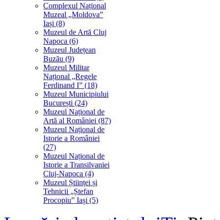
Complexul Național
Muzeal „Moldova”
Iași (8)
Muzeul de Artă Cluj
Napoca (6)
Muzeul Județean
Buzău (9)
Muzeul Militar
Național „Regele
Ferdinand I” (18)
Muzeul Municipiului
București (24)
Muzeul Național de
Artă al României (87)
Muzeul Național de
Istorie a României
(27)
Muzeul Național de
Istorie a Transilvaniei
Cluj-Napoca (4)
Muzeul Științei și
Tehnicii „Ștefan
Procopiu” Iași (5)