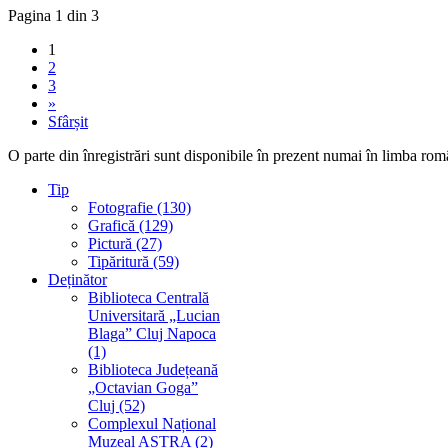
Pagina 1 din 3
1
2
3
»
Sfârșit
O parte din înregistrări sunt disponibile în prezent numai în limba rom
Tip
Fotografie (130)
Grafică (129)
Pictură (27)
Tipăritură (59)
Deținător
Biblioteca Centrală
Universitară „Lucian
Blaga” Cluj Napoca
(1)
Biblioteca Județeană
„Octavian Goga”
Cluj (52)
Complexul Național
Muzeal ASTRA (2)