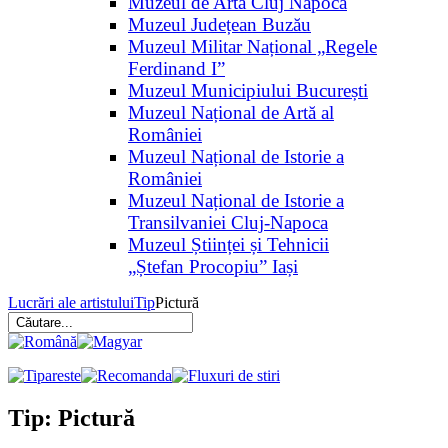
Muzeul de Artă Cluj Napoca
Muzeul Județean Buzău
Muzeul Militar Național „Regele
Ferdinand I”
Muzeul Municipiului București
Muzeul Național de Artă al
României
Muzeul Național de Istorie a
României
Muzeul Național de Istorie a
Transilvaniei Cluj-Napoca
Muzeul Științei și Tehnicii
„Ștefan Procopiu” Iași
Lucrări ale artistului
Tip
Pictură
Tip: Pictură