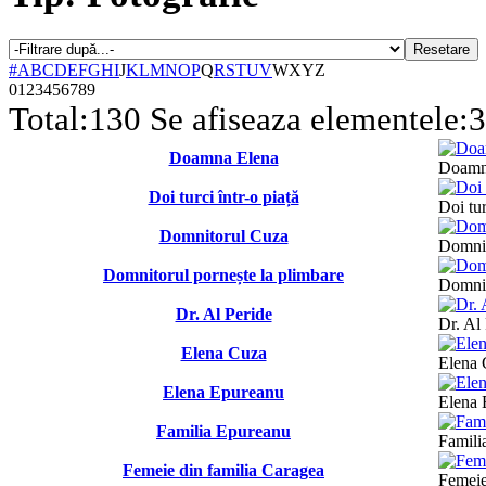
Resetare
#
A
B
C
D
E
F
G
H
I
J
K
L
M
N
O
P
Q
R
S
T
U
V
W
X
Y
Z
0
1
2
3
4
5
6
7
8
9
Total:
130
Se afiseaza elementele:
3
Doamna Elena
Doamn
Doi turci într-o piață
Doi tur
Domnitorul Cuza
Domnit
Domnitorul pornește la plimbare
Domnit
Dr. Al Peride
Dr. Al
Elena Cuza
Elena 
Elena Epureanu
Elena 
Familia Epureanu
Famili
Femeie din familia Caragea
Femeie