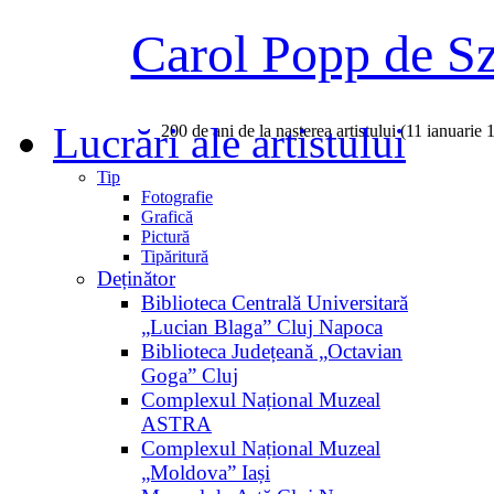
Carol Popp de S
Lucrări ale artistului
200 de ani de la nașterea artistului (11 ianuarie
Tip
Fotografie
Grafică
Pictură
Tipăritură
Deținător
Biblioteca Centrală Universitară
„Lucian Blaga” Cluj Napoca
Biblioteca Județeană „Octavian
Goga” Cluj
Complexul Național Muzeal
ASTRA
Complexul Național Muzeal
„Moldova” Iași