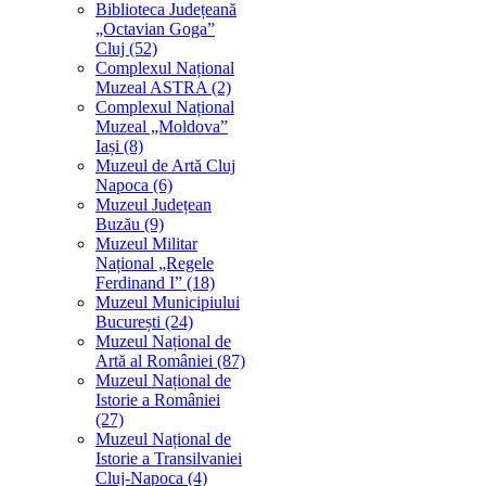
Biblioteca Județeană
„Octavian Goga”
Cluj (52)
Complexul Național
Muzeal ASTRA (2)
Complexul Național
Muzeal „Moldova”
Iași (8)
Muzeul de Artă Cluj
Napoca (6)
Muzeul Județean
Buzău (9)
Muzeul Militar
Național „Regele
Ferdinand I” (18)
Muzeul Municipiului
București (24)
Muzeul Național de
Artă al României (87)
Muzeul Național de
Istorie a României
(27)
Muzeul Național de
Istorie a Transilvaniei
Cluj-Napoca (4)