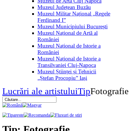
Muzeul de Artă Cluj Napoca
Muzeul Județean Buzău
Muzeul Militar Național „Regele
Ferdinand I”
Muzeul Municipiului București
Muzeul Național de Artă al
României
Muzeul Național de Istorie a
României
Muzeul Național de Istorie a
Transilvaniei Cluj-Napoca
Muzeul Științei și Tehnicii
„Ștefan Procopiu” Iași
Lucrări ale artistului
Tip
Fotografie
Tip: Fotografie