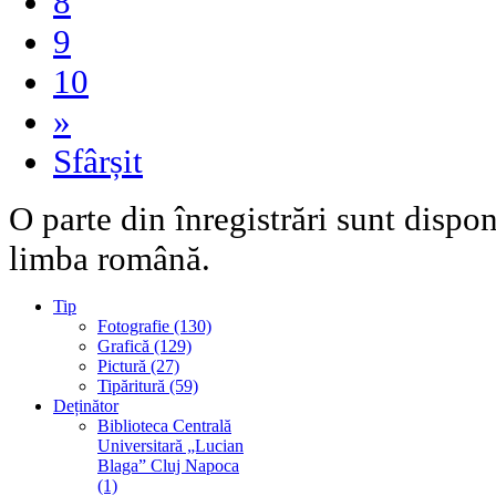
8
9
10
»
Sfârșit
O parte din înregistrări sunt dispo
limba română.
Tip
Fotografie (130)
Grafică (129)
Pictură (27)
Tipăritură (59)
Deținător
Biblioteca Centrală
Universitară „Lucian
Blaga” Cluj Napoca
(1)