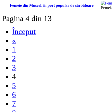
Femeie din Muscel, în port popular de sărbătoare
Femeie
Pagina 4 din 13
Început
«
1
2
3
4
5
6
7