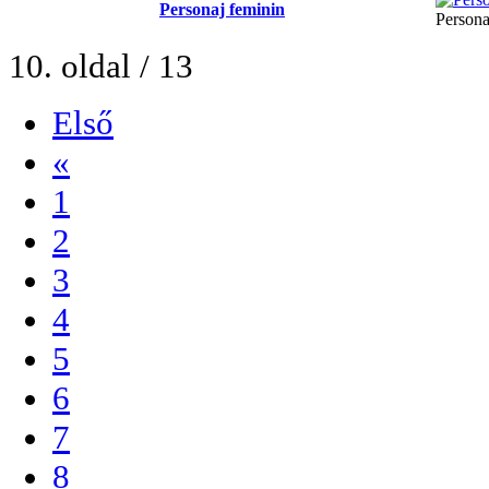
Personaj feminin
Persona
10. oldal / 13
Első
«
1
2
3
4
5
6
7
8