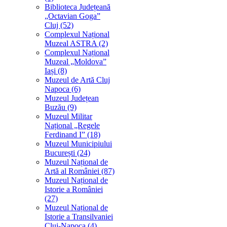
Biblioteca Județeană
„Octavian Goga”
Cluj (52)
Complexul Național
Muzeal ASTRA (2)
Complexul Național
Muzeal „Moldova”
Iași (8)
Muzeul de Artă Cluj
Napoca (6)
Muzeul Județean
Buzău (9)
Muzeul Militar
Național „Regele
Ferdinand I” (18)
Muzeul Municipiului
București (24)
Muzeul Național de
Artă al României (87)
Muzeul Național de
Istorie a României
(27)
Muzeul Național de
Istorie a Transilvaniei
Cluj-Napoca (4)