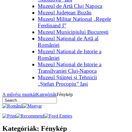
Muzeul de Artă Cluj Napoca
Muzeul Județean Buzău
Muzeul Militar Național „Regele
Ferdinand I”
Muzeul Municipiului București
Muzeul Național de Artă al
României
Muzeul Național de Istorie a
României
Muzeul Național de Istorie a
Transilvaniei Cluj-Napoca
Muzeul Științei și Tehnicii
„Ștefan Procopiu” Iași
A művész munkái
Kategóriák
Fénykép
Kategóriák: Fénykép