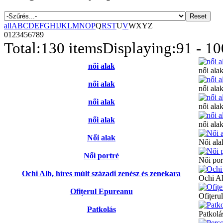
Reset
all
A
B
C
D
E
F
G
H
I
J
K
L
M
N
O
P
Q
R
S
T
U
V
W
X
Y
Z
0
1
2
3
4
5
6
7
8
9
Total:
130 items
Displaying:
91 - 10
női alak
női ala
női alak
női ala
női alak
női ala
női alak
női ala
Női alak
Női ala
Női portré
Női por
Ochi Alb, híres múlt századi zenész és zenekara
Ochi Al
Ofițerul Epureanu
Ofițeru
Patkolás
Patkolá