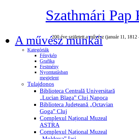
Szathmári Pap 
A művész munkái
200 éve született a művész (január 11, 1812 
Kategóriák
Fénykép
Grafika
Festmény
Nyomtatásban
megjelent
Tulajdonos
Biblioteca Centrală Universitară
„Lucian Blaga” Cluj Napoca
Biblioteca Județeană „Octavian
Goga” Cluj
Complexul Național Muzeal
ASTRA
Complexul Național Muzeal
„Moldova” Iași