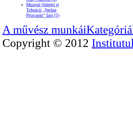
Muzeul Științei și
Tehnicii „Ștefan
Procopiu” Iași (5)
A művész munkái
Kategóriá
Copyright © 2012
Institutu