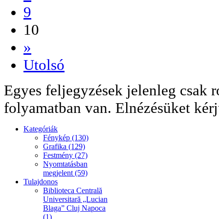
9
10
»
Utolsó
Egyes feljegyzések jelenleg csak r
folyamatban van. Elnézésüket kérj
Kategóriák
Fénykép (130)
Grafika (129)
Festmény (27)
Nyomtatásban
megjelent (59)
Tulajdonos
Biblioteca Centrală
Universitară „Lucian
Blaga” Cluj Napoca
(1)