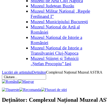
Muzeul de Artă Cluj Napoca
Muzeul Județean Buzău
Muzeul Militar Național „Regele
Ferdinand I”
Muzeul Municipiului București
Muzeul Național de Artă al
României
Muzeul Național de Istorie a
României
Muzeul Național de Istorie a
Transilvaniei Cluj-Napoca
Muzeul Științei și Tehnicii
„Ștefan Procopiu” Iași
Lucrări ale artistului
Deținător
Complexul Național Muzeal ASTRA
Deținător: Complexul Național Muzeal 