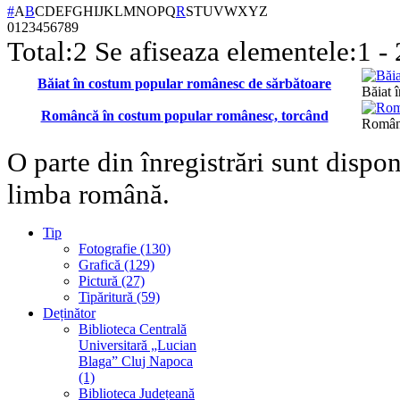
#
A
B
C
D
E
F
G
H
I
J
K
L
M
N
O
P
Q
R
S
T
U
V
W
X
Y
Z
0
1
2
3
4
5
6
7
8
9
Total:
2
Se afiseaza elementele:
1 - 
Băiat în costum popular românesc de sărbătoare
Băiat 
Româncă în costum popular românesc, torcând
Românc
O parte din înregistrări sunt dispo
limba română.
Tip
Fotografie (130)
Grafică (129)
Pictură (27)
Tipăritură (59)
Deținător
Biblioteca Centrală
Universitară „Lucian
Blaga” Cluj Napoca
(1)
Biblioteca Județeană