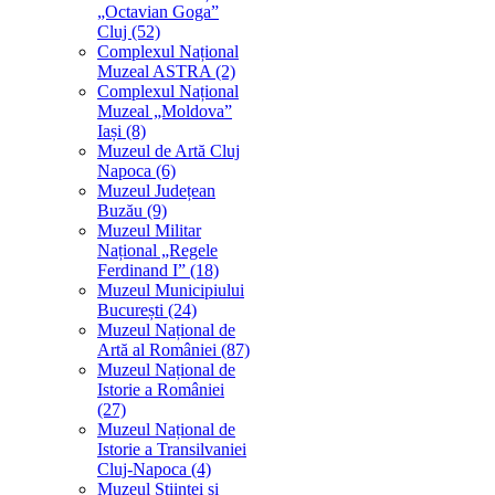
„Octavian Goga”
Cluj (52)
Complexul Național
Muzeal ASTRA (2)
Complexul Național
Muzeal „Moldova”
Iași (8)
Muzeul de Artă Cluj
Napoca (6)
Muzeul Județean
Buzău (9)
Muzeul Militar
Național „Regele
Ferdinand I” (18)
Muzeul Municipiului
București (24)
Muzeul Național de
Artă al României (87)
Muzeul Național de
Istorie a României
(27)
Muzeul Național de
Istorie a Transilvaniei
Cluj-Napoca (4)
Muzeul Științei și