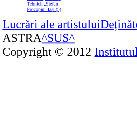
Tehnicii „Ștefan
Procopiu” Iași (5)
Lucrări ale artistului
Deținăt
ASTRA
^SUS^
Copyright © 2012
Institutu