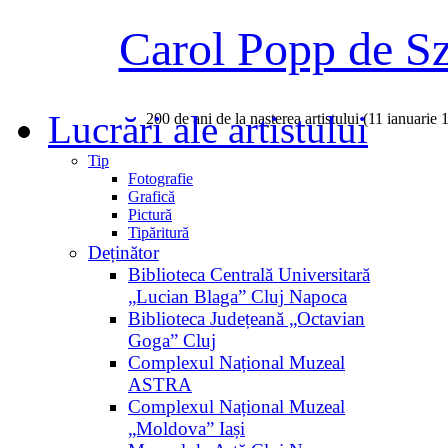
Carol Popp de S
Lucrări ale artistului
200 de ani de la nașterea artistului (11 ianuarie
Tip
Fotografie
Grafică
Pictură
Tipăritură
Deținător
Biblioteca Centrală Universitară
„Lucian Blaga” Cluj Napoca
Biblioteca Județeană „Octavian
Goga” Cluj
Complexul Național Muzeal
ASTRA
Complexul Național Muzeal
„Moldova” Iași